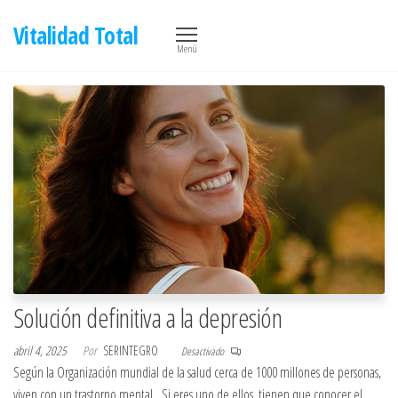
Saltar
Vitalidad Total
al
Menú
contenido
Solución definitiva a la depresión
abril 4, 2025
Por
SERINTEGRO
Desactivado
Según la Organización mundial de la salud cerca de 1000 millones de personas,
viven con un trastorno mental. Si eres uno de ellos, tienen que conocer el