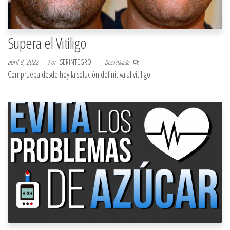
Supera el Vitiligo
abril 8, 2022
Por
SERINTEGRO
Desactivado
Comprueba desde hoy la solución definitiva al vitiligo